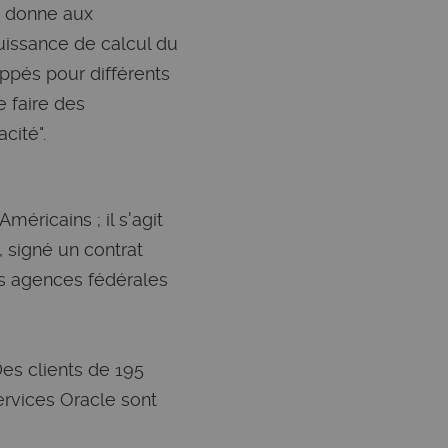
ud donne aux
puissance de calcul du
ppés pour différents
e faire des
cité".
méricains ; il s'agit
 signé un contrat
les agences fédérales
es clients de 195
ervices Oracle sont