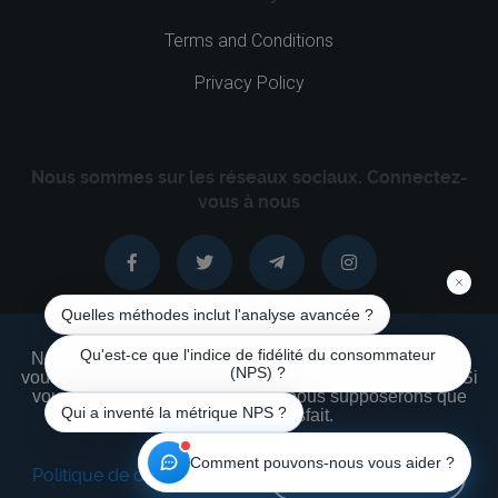
Terms and Conditions
Privacy Policy
Nous sommes sur les réseaux sociaux. Connectez-
vous à nous
Nous utilisons des cookies pour nous assurer que nous
vous offrons la meilleure expérience sur notre site Web. Si
vous continuez à utiliser ce site, nous supposerons que
AZNNET © 1999 - 2026 Tous les droits sont réservés
vous en êtes satisfait.
English
|
Français
|
Русский
Retour au sommet
Politique de confidentialité
J'AI COMPRIS!