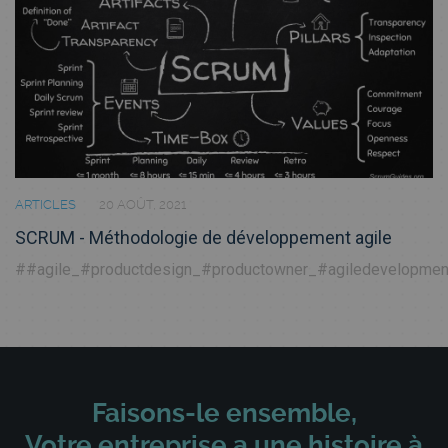
ARTICLES
20 AOÛT, 2021
SCRUM - Méthodologie de développement agile
##agile_#productdesign_#productowner_#agiledevelopme
Faisons-le ensemble,
Votre entreprise a une histoire à