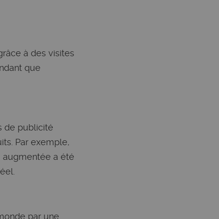
grâce à des visites
endant que
 de publicité
uits. Par exemple,
ité augmentée a été
éel.
e monde par une