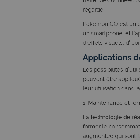
traiter des données p
regarde.
Pokemon GO est un pa
un smartphone, et l'ap
d'effets visuels, d'i
Applications d
Les possibilités d'uti
peuvent être appliqu
leur utilisation dans la
1. Maintenance et fo
La technologie de réa
former le consommateu
augmentée qui sont fa