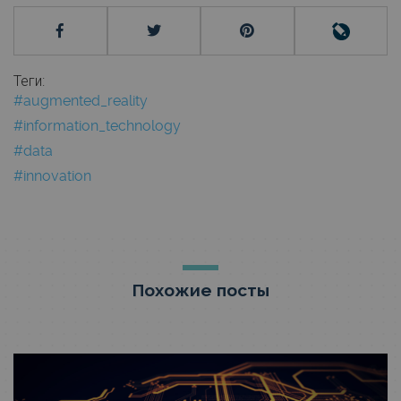
Теги:
#augmented_reality
#information_technology
#data
#innovation
Похожие посты