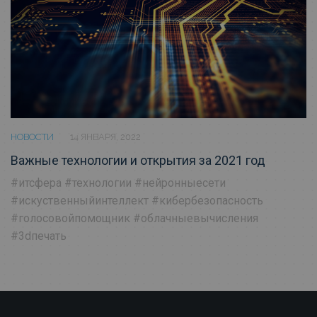
НОВОСТИ
14 ЯНВАРЯ, 2022
Важные технологии и открытия за 2021 год
#итсфера
#технологии
#нейронныесети
#искуственныйинтеллект
#кибербезопасность
#голосовойпомощник
#облачныевычисления
#3dпечать