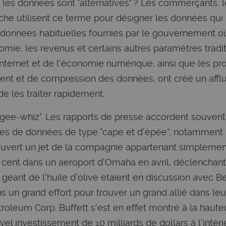
e les données sont "alternatives" ? Les commerçants, 
che utilisent ce terme pour désigner les données qui 
données habituelles fournies par le gouvernement 
omie, les revenus et certains autres paramètres tradit
nternet et de l'économie numérique, ainsi que les p
ent et de compression des données, ont créé un afflux
 de les traiter rapidement.
t "gee-whiz". Les rapports de presse accordent souvent
ces de données de type "cape et d'épée", notamment l
ouvert un jet de la compagnie appartenant simplemen
 cent dans un aéroport d'Omaha en avril, déclenchan
 géant de l'huile d'olive étaient en discussion avec B
s un grand effort pour trouver un grand allié dans leu
roleum Corp. Buffett s'est en effet montré à la haute
el investissement de 10 milliards de dollars à l'intéri