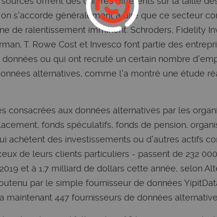
 sources offrent des chiffres différents sur la taille d
 on s'accorde généralement à dire que ce secteur co
ne de ralentissement imminent. Schroders, Fidelity In
an, T. Rowe Cost et Invesco font partie des entrepri
 données ou qui ont recruté un certain nombre d'em
données alternatives, comme l'a montré une étude ré
s consacrées aux données alternatives par les organi
cement, fonds spéculatifs, fonds de pension, organis
qui achètent des investissements ou d'autres actifs c
ux de leurs clients particuliers - passent de 232 000
 2019 et à 1,7 milliard de dollars cette année, selon Al
tenu par le simple fournisseur de données YipitData
 a maintenant 447 fournisseurs de données alternative