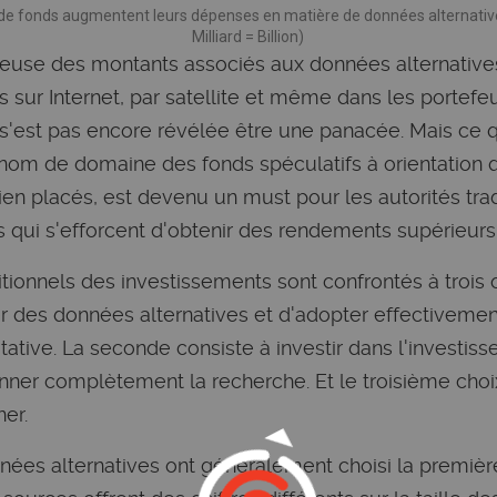
s de fonds augmentent leurs dépenses en matière de données alternati
Milliard = Billion)
ineuse des montants associés aux données alternativ
 sur Internet, par satellite et même dans les portefeu
est pas encore révélée être une panacée. Mais ce qu
om de domaine des fonds spéculatifs à orientation 
ien placés, est devenu un must pour les autorités tra
fs qui s'efforcent d'obtenir des rendements supérieur
itionnels des investissements sont confrontés à trois 
er des données alternatives et d'adopter effectivem
ative. La seconde consiste à investir dans l'investiss
nner complètement la recherche. Et le troisième choix
er.
ées alternatives ont généralement choisi la première 