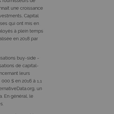
es fournisseurs de
nnaît une croissance
vestments, Capital
ses qui ont mis en
ployés à plein temps
alisée en 2018 par
sations buy-side -
ations de capital-
oncernant leurs
 000 $ en 2016 à 1,1
ternativeData.org, un
. En général, le
s.