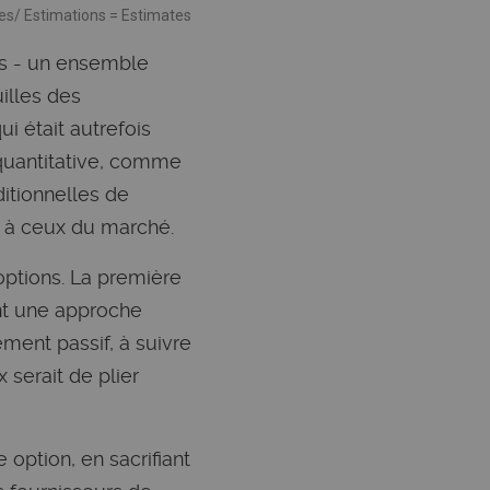
ves/ Estimations = Estimates
es - un ensemble
illes des
i était autrefois
quantitative, comme
ditionnelles de
s à ceux du marché.
options. La première
ent une approche
ement passif, à suivre
 serait de plier
option, en sacrifiant