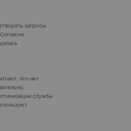
етворять запросы
 Согласно
бщались
итают, что нет
вательно,
оптимизации службы
используют