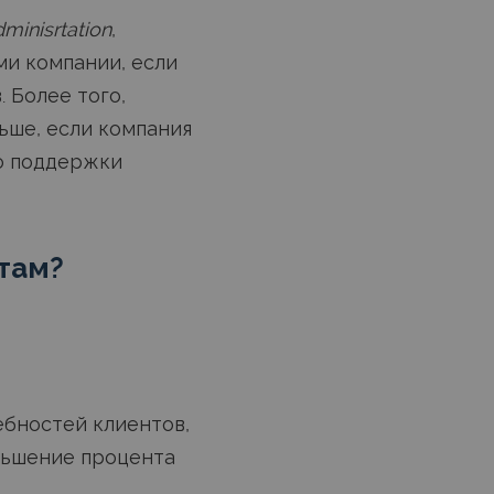
dminisrtation
,
ми компании, если
 Более того,
ьше, если компания
во поддержки
там?
ебностей клиентов,
ньшение процента