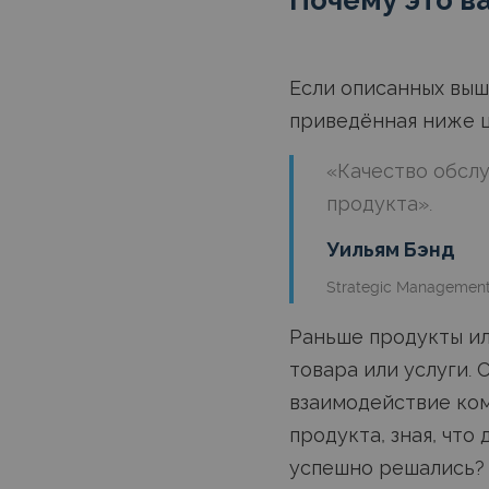
Почему это в
Если описанных выш
приведённая ниже ц
«Качество обслу
продукта».
Уильям Бэнд
Strategic Management 
Раньше продукты ил
товара или услуги.
взаимодействие ком
продукта, зная, что
успешно решались?