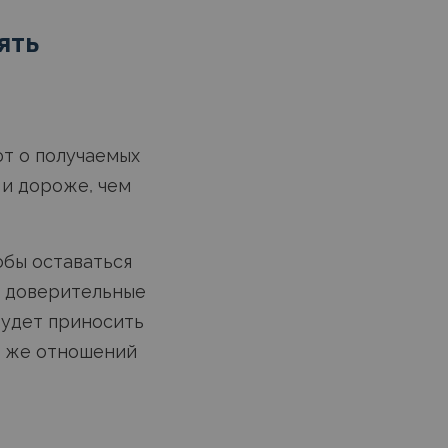
ять
ют о получаемых
 и дороже, чем
обы оставаться
е доверительные
будет приносить
е же отношений