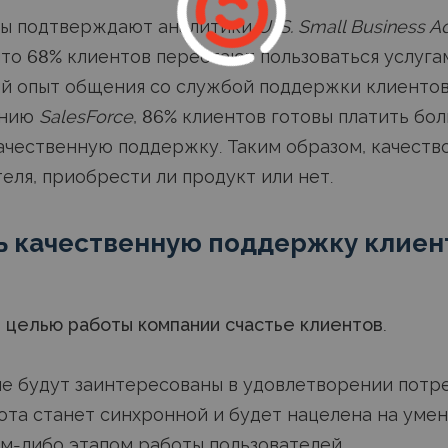
ы подтверждают аналитики
U. S. Small Business A
что
68%
клиентов перестают пользоваться услуга
й опыт общения со службой поддержки клиентов.
анию
SalesForce
,
86%
клиентов готовы платить бол
качественную поддержку. Таким образом, качест
еля, приобрести ли продукт или нет.
ь качественную поддержку клиен
 целью работы компании счастье клиентов.
е будут заинтересованы в удовлетворении потр
ота станет синхронной и будет нацелена на уме
м-либо этапом работы пользователей.