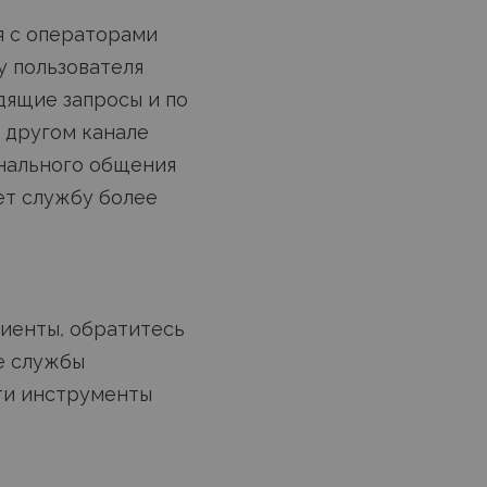
я с операторами
у пользователя
дящие запросы и по
м другом канале
анального общения
ет службу более
клиенты, обратитесь
те службы
ти инструменты