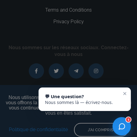
Terms and Conditions
Privacy Policy
Nous sommes sur les réseaux sociaux. Connectez-
vous à nous
Nous utilisons des cookies pour nous assurer que nous
vous offrons la meilleure expérience sur notre site Web. Si
vous continuez à utiliser ce site, nous supposerons que
AZNNET © 1999 - 2026 Tous les droits sont réservés
vous en êtes satisfait.
English
|
Français
|
Русский
Retour au sommet
Politique de confidentialité
J'AI COMPRIS!