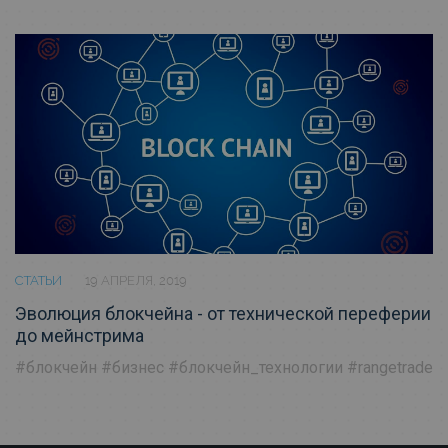
СТАТЬИ
19 АПРЕЛЯ, 2019
Эволюция блокчейна - от технической переферии
до мейнстрима
#блокчейн
#бизнес
#блокчейн_технологии
#rangetrade