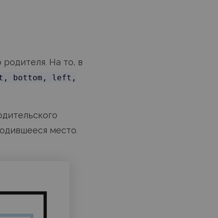
родителя. На то, в
t, bottom, left,
одительского
бодившееся место.