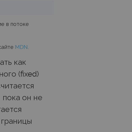
е в потоке
 сайте
MDN
.
ать как
ого (fixed)
читается
 пока он не
тается
 границы