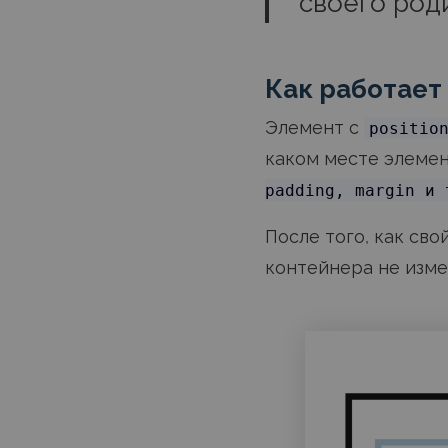
своего род
Как работает p
Элемент с
positio
каком месте элемен
padding, margin и 
После того, как сво
контейнера не изме