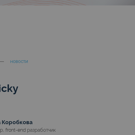
НОВОСТИ
ticky
а Коробкова
р, front-end разработчик