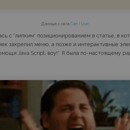
Данные с сата
Can I Use
сь с “липким” позиционированием в статье, в ко
ек закрепил меню, а позже и интерактивные эле
омощи Java Script, воу!”. Я была по-настоящему ра