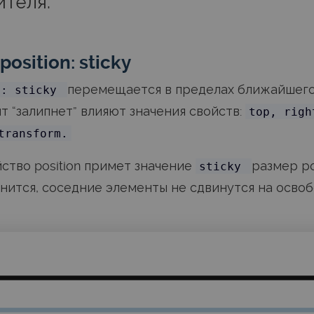
ителя.
osition: sticky
перемещается в пределах ближайшего 
n: sticky
т “залипнет” влияют значения свойств:
top, righ
transform.
йство position примет значение
размер р
sticky
нится, соседние элементы не сдвинутся на осво