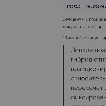
Элементы с позици
документа, в то вр
“Липкое” позициони
Липкое поз
гибрид отно
позиционир
относитель
пересечет 
фиксирован