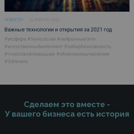
НОВОСТИ
14 ЯНВАРЯ, 2022
Важные технологии и открытия за 2021 год
#итсфера
#технологии
#нейронныесети
#искуственныйинтеллект
#кибербезопасность
#голосовойпомощник
#облачныевычисления
#3dпечать
Сделаем это вместе -
У вашего бизнеса есть история