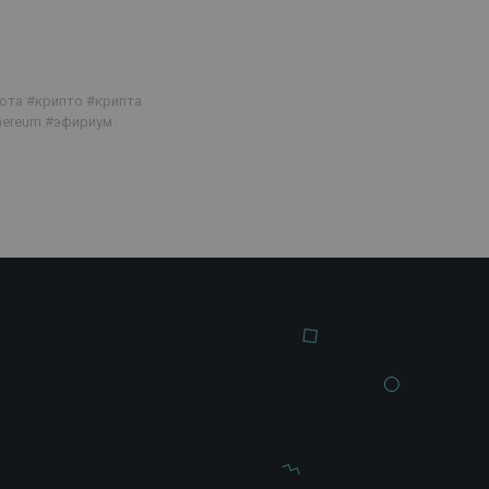
люта
#крипто
#крипта
hereum
#эфириум
ь