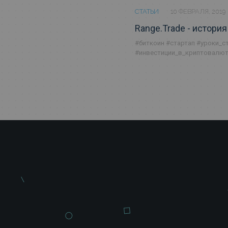
СТАТЬИ
10 ФЕВРАЛЯ, 2019
Range.Trade - истори
#биткоин
#стартап
#уроки_с
#инвестиции_в_криптовалю