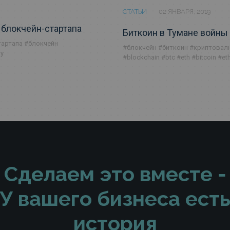
СТАТЬИ
02 ЯНВАРЯ, 2019
я блокчейн-стартапа
Биткоин в Тумане войны
тартапа
#блокчейн
#блокчейн
#биткоин
#криптова
ту
#blockchain
#btc
#eth
#bitcoin
#et
Сделаем это вместе -
У вашего бизнеса ест
история