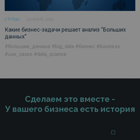
СТАТЬИ
21 ИЮНЯ, 2021
Какие бизнес-задачи решает анализ “Больших
данных”
#большие_данные
#big_data
#бизнес
#business
#use_cases
#data_science
Сделаем это вместе -
У вашего бизнеса есть история