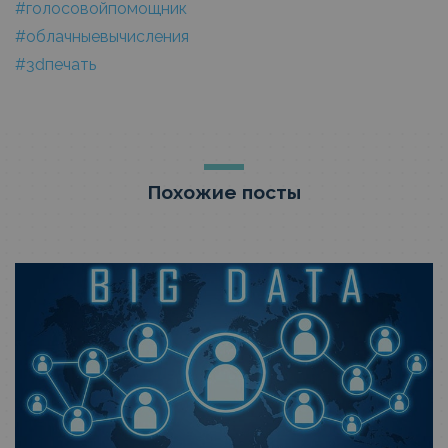
#голосовойпомощник
#облачныевычисления
#3dпечать
Похожие посты